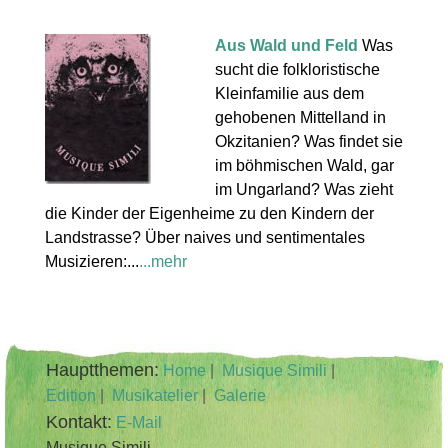
Aus Wald und Feld
Was
sucht die folkloristische
Kleinfamilie aus dem
gehobenen Mittelland in
Okzitanien? Was findet sie
im böhmischen Wald, gar
im Ungarland? Was zieht
die Kinder der Eigenheime zu den Kindern der
Landstrasse? Über naives und sentimentales
Musizieren:...
...mehr
Hauptthemen:
Home
|
Musique Simili
|
Edition
|
Musikatelier
|
Galerie
Kontakt:
E-Mail
Musique Simili