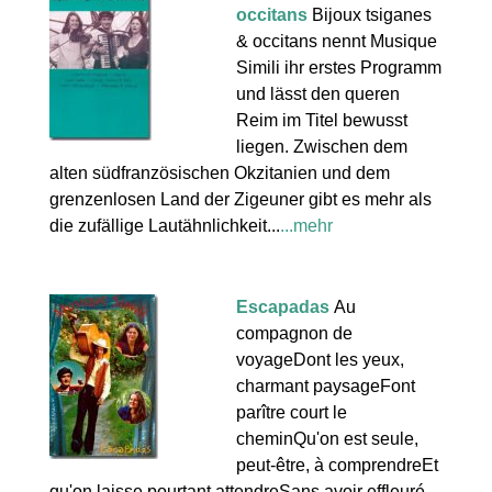
occitans
Bijoux tsiganes
& occitans nennt Musique
Simili ihr erstes Programm
und lässt den queren
Reim im Titel bewusst
liegen. Zwischen dem
alten südfranzösischen Okzitanien und dem
grenzenlosen Land der Zigeuner gibt es mehr als
die zufällige Lautähnlichkeit...
...mehr
Escapadas
Au
compagnon de
voyageDont les yeux,
charmant paysageFont
parître court le
cheminQu'on est seule,
peut-être, à comprendreEt
qu'on laisse pourtant attendreSans avoir effleuré