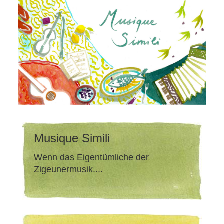
Musique Simili
Wenn das Eigentümliche der
Zigeunermusik....