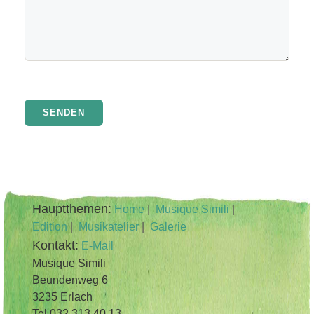
SENDEN
Hauptthemen:
Home
|
Musique Simili
|
Edition
|
Musikatelier
|
Galerie
Kontakt:
E-Mail
Musique Simili
Beundenweg 6
3235 Erlach
Tel 032 313 40 13