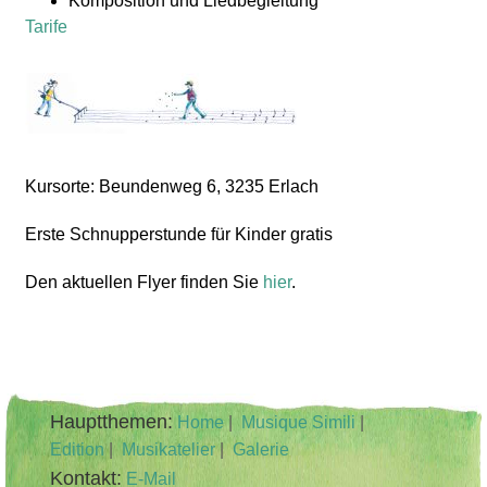
Komposition und Liedbegleitung
Tarife
Kursorte: Beundenweg 6, 3235 Erlach
Erste Schnupperstunde für Kinder gratis
Den aktuellen Flyer finden Sie
hier
.
Hauptthemen:
Home
|
Musique Simili
|
Edition
|
Musikatelier
|
Galerie
Kontakt:
E-Mail